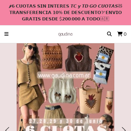
🌶𝟲 𝗖𝗨𝗢𝗧𝗔𝗦 𝗦𝗜𝗡 𝗜𝗡𝗧𝗘𝗥𝗘𝗦 𝙏𝘾 𝙮 𝙏𝘿 𝙂𝙊 𝘾𝙐𝙊𝙏𝘼𝙎🧸
𝗧𝗥𝗔𝗡𝗦𝗙𝗘𝗥𝗘𝗡𝗖𝗜𝗔 𝟭𝟬% 𝗗𝗘 𝗗𝗘𝗦𝗖𝗨𝗘𝗡𝗧𝗢🏹𝗘𝗡𝗩𝗜𝗢
𝗚𝗥𝗔𝗧𝗜𝗦 𝗗𝗘𝗦𝗗𝗘 $𝟮𝟬𝟬.𝟬𝟬𝟬 𝗔 𝗧𝗢𝗗𝗢🇦🇷
0