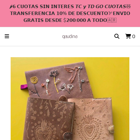
🌶𝟲 𝗖𝗨𝗢𝗧𝗔𝗦 𝗦𝗜𝗡 𝗜𝗡𝗧𝗘𝗥𝗘𝗦 𝙏𝘾 𝙮 𝙏𝘿 𝙂𝙊 𝘾𝙐𝙊𝙏𝘼𝙎🧸
𝗧𝗥𝗔𝗡𝗦𝗙𝗘𝗥𝗘𝗡𝗖𝗜𝗔 𝟭𝟬% 𝗗𝗘 𝗗𝗘𝗦𝗖𝗨𝗘𝗡𝗧𝗢🏹𝗘𝗡𝗩𝗜𝗢
𝗚𝗥𝗔𝗧𝗜𝗦 𝗗𝗘𝗦𝗗𝗘 $𝟮𝟬𝟬.𝟬𝟬𝟬 𝗔 𝗧𝗢𝗗𝗢🇦🇷
0