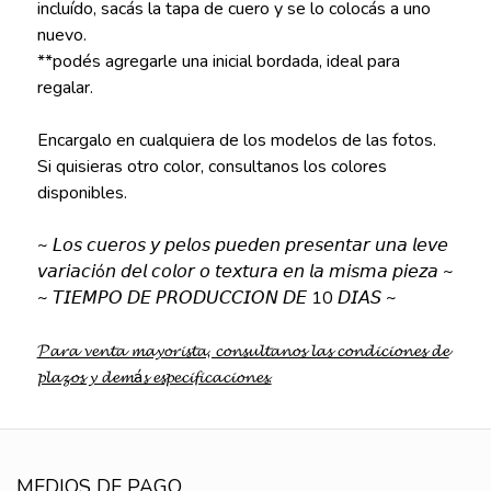
incluído, sacás la tapa de cuero y se lo colocás a uno
nuevo.
**podés agregarle una inicial bordada, ideal para
regalar.
Encargalo en cualquiera de los modelos de las fotos.
Si quisieras otro color, consultanos los colores
disponibles.
~ 𝘓𝘰𝘴 𝘤𝘶𝘦𝘳𝘰𝘴 𝘺 𝘱𝘦𝘭𝘰𝘴 𝘱𝘶𝘦𝘥𝘦𝘯 𝘱𝘳𝘦𝘴𝘦𝘯𝘵𝘢𝘳 𝘶𝘯𝘢 𝘭𝘦𝘷𝘦
𝘷𝘢𝘳𝘪𝘢𝘤𝘪ó𝘯 𝘥𝘦𝘭 𝘤𝘰𝘭𝘰𝘳 𝘰 𝘵𝘦𝘹𝘵𝘶𝘳𝘢 𝘦𝘯 𝘭𝘢 𝘮𝘪𝘴𝘮𝘢 𝘱𝘪𝘦𝘻𝘢 ~
~ 𝘛𝘐𝘌𝘔𝘗𝘖 𝘋𝘌 𝘗𝘙𝘖𝘋𝘜𝘊𝘊𝘐𝘖𝘕 𝘋𝘌 10 𝘋𝘐𝘈𝘚 ~
𝓟𝓪𝓻𝓪 𝓿𝓮𝓷𝓽𝓪 𝓶𝓪𝔂𝓸𝓻𝓲𝓼𝓽𝓪, 𝓬𝓸𝓷𝓼𝓾𝓵𝓽𝓪𝓷𝓸𝓼 𝓵𝓪𝓼 𝓬𝓸𝓷𝓭𝓲𝓬𝓲𝓸𝓷𝓮𝓼 𝓭𝓮
𝓹𝓵𝓪𝔃𝓸𝓼 𝔂 𝓭𝓮𝓶á𝓼 𝓮𝓼𝓹𝓮𝓬𝓲𝓯𝓲𝓬𝓪𝓬𝓲𝓸𝓷𝓮𝓼.
MEDIOS DE PAGO