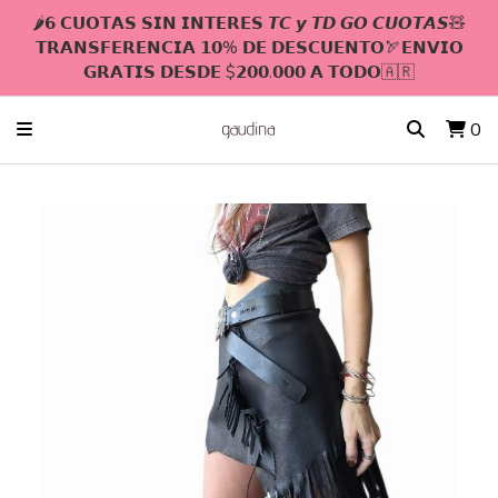
🌶𝟲 𝗖𝗨𝗢𝗧𝗔𝗦 𝗦𝗜𝗡 𝗜𝗡𝗧𝗘𝗥𝗘𝗦 𝙏𝘾 𝙮 𝙏𝘿 𝙂𝙊 𝘾𝙐𝙊𝙏𝘼𝙎🧸
𝗧𝗥𝗔𝗡𝗦𝗙𝗘𝗥𝗘𝗡𝗖𝗜𝗔 𝟭𝟬% 𝗗𝗘 𝗗𝗘𝗦𝗖𝗨𝗘𝗡𝗧𝗢🏹𝗘𝗡𝗩𝗜𝗢
𝗚𝗥𝗔𝗧𝗜𝗦 𝗗𝗘𝗦𝗗𝗘 $𝟮𝟬𝟬.𝟬𝟬𝟬 𝗔 𝗧𝗢𝗗𝗢🇦🇷
0