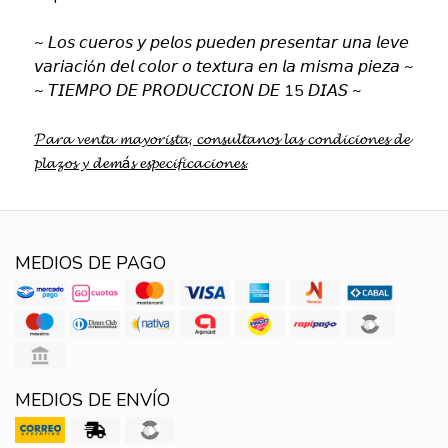
~ 𝘓𝘰𝘴 𝘤𝘶𝘦𝘳𝘰𝘴 𝘺 𝘱𝘦𝘭𝘰𝘴 𝘱𝘶𝘦𝘥𝘦𝘯 𝘱𝘳𝘦𝘴𝘦𝘯𝘵𝘢𝘳 𝘶𝘯𝘢 𝘭𝘦𝘷𝘦
𝘷𝘢𝘳𝘪𝘢𝘤𝘪ó𝘯 𝘥𝘦𝘭 𝘤𝘰𝘭𝘰𝘳 𝘰 𝘵𝘦𝘹𝘵𝘶𝘳𝘢 𝘦𝘯 𝘭𝘢 𝘮𝘪𝘴𝘮𝘢 𝘱𝘪𝘦𝘻𝘢 ~
~ 𝘛𝘐𝘌𝘔𝘗𝘖 𝘋𝘌 𝘗𝘙𝘖𝘋𝘜𝘊𝘊𝘐𝘖𝘕 𝘋𝘌 15 𝘋𝘐𝘈𝘚 ~
𝓟𝓪𝓻𝓪 𝓿𝓮𝓷𝓽𝓪 𝓶𝓪𝔂𝓸𝓻𝓲𝓼𝓽𝓪, 𝓬𝓸𝓷𝓼𝓾𝓵𝓽𝓪𝓷𝓸𝓼 𝓵𝓪𝓼 𝓬𝓸𝓷𝓭𝓲𝓬𝓲𝓸𝓷𝓮𝓼 𝓭𝓮
𝓹𝓵𝓪𝔃𝓸𝓼 𝔂 𝓭𝓮𝓶á𝓼 𝓮𝓼𝓹𝓮𝓬𝓲𝓯𝓲𝓬𝓪𝓬𝓲𝓸𝓷𝓮𝓼.
MEDIOS DE PAGO
MEDIOS DE ENVÍO