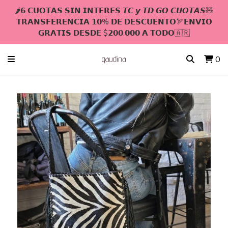
🌶𝟲 𝗖𝗨𝗢𝗧𝗔𝗦 𝗦𝗜𝗡 𝗜𝗡𝗧𝗘𝗥𝗘𝗦 𝙏𝘾 𝙮 𝙏𝘿 𝙂𝙊 𝘾𝙐𝙊𝙏𝘼𝙎🧸
𝗧𝗥𝗔𝗡𝗦𝗙𝗘𝗥𝗘𝗡𝗖𝗜𝗔 𝟭𝟬% 𝗗𝗘 𝗗𝗘𝗦𝗖𝗨𝗘𝗡𝗧𝗢🏹𝗘𝗡𝗩𝗜𝗢
𝗚𝗥𝗔𝗧𝗜𝗦 𝗗𝗘𝗦𝗗𝗘 $𝟮𝟬𝟬.𝟬𝟬𝟬 𝗔 𝗧𝗢𝗗𝗢🇦🇷
0