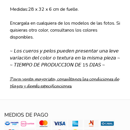
Medidas:28 x 32 x 6 cm de fuelle.
Encargala en cualquiera de los modelos de las fotos. Si
quisieras otro color, consultanos los colores
disponibles.
~ 𝘓𝘰𝘴 𝘤𝘶𝘦𝘳𝘰𝘴 𝘺 𝘱𝘦𝘭𝘰𝘴 𝘱𝘶𝘦𝘥𝘦𝘯 𝘱𝘳𝘦𝘴𝘦𝘯𝘵𝘢𝘳 𝘶𝘯𝘢 𝘭𝘦𝘷𝘦
𝘷𝘢𝘳𝘪𝘢𝘤𝘪ó𝘯 𝘥𝘦𝘭 𝘤𝘰𝘭𝘰𝘳 𝘰 𝘵𝘦𝘹𝘵𝘶𝘳𝘢 𝘦𝘯 𝘭𝘢 𝘮𝘪𝘴𝘮𝘢 𝘱𝘪𝘦𝘻𝘢 ~
~ 𝘛𝘐𝘌𝘔𝘗𝘖 𝘋𝘌 𝘗𝘙𝘖𝘋𝘜𝘊𝘊𝘐𝘖𝘕 𝘋𝘌 15 𝘋𝘐𝘈𝘚 ~
𝓟𝓪𝓻𝓪 𝓿𝓮𝓷𝓽𝓪 𝓶𝓪𝔂𝓸𝓻𝓲𝓼𝓽𝓪, 𝓬𝓸𝓷𝓼𝓾𝓵𝓽𝓪𝓷𝓸𝓼 𝓵𝓪𝓼 𝓬𝓸𝓷𝓭𝓲𝓬𝓲𝓸𝓷𝓮𝓼 𝓭𝓮
𝓹𝓵𝓪𝔃𝓸𝓼 𝔂 𝓭𝓮𝓶á𝓼 𝓮𝓼𝓹𝓮𝓬𝓲𝓯𝓲𝓬𝓪𝓬𝓲𝓸𝓷𝓮𝓼.
MEDIOS DE PAGO