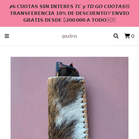
🌶𝟲 𝗖𝗨𝗢𝗧𝗔𝗦 𝗦𝗜𝗡 𝗜𝗡𝗧𝗘𝗥𝗘𝗦 𝙏𝘾 𝙮 𝙏𝘿 𝙂𝙊 𝘾𝙐𝙊𝙏𝘼𝙎🧸
𝗧𝗥𝗔𝗡𝗦𝗙𝗘𝗥𝗘𝗡𝗖𝗜𝗔 𝟭𝟬% 𝗗𝗘 𝗗𝗘𝗦𝗖𝗨𝗘𝗡𝗧𝗢🏹𝗘𝗡𝗩𝗜𝗢
𝗚𝗥𝗔𝗧𝗜𝗦 𝗗𝗘𝗦𝗗𝗘 $𝟮𝟬𝟬.𝟬𝟬𝟬 𝗔 𝗧𝗢𝗗𝗢🇦🇷
0