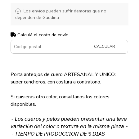
Los envíos pueden sufrir demoras que no
dependen de Gaudina
Calculá el costo de envío
CALCULAR
Porta anteojos de cuero ARTESANAL Y UNICO:
super cancheros, con costura a contratono.
Si quisieras otro color, consultanos los colores
disponibles.
~ 𝘓𝘰𝘴 𝘤𝘶𝘦𝘳𝘰𝘴 𝘺 𝘱𝘦𝘭𝘰𝘴 𝘱𝘶𝘦𝘥𝘦𝘯 𝘱𝘳𝘦𝘴𝘦𝘯𝘵𝘢𝘳 𝘶𝘯𝘢 𝘭𝘦𝘷𝘦
𝘷𝘢𝘳𝘪𝘢𝘤𝘪ó𝘯 𝘥𝘦𝘭 𝘤𝘰𝘭𝘰𝘳 𝘰 𝘵𝘦𝘹𝘵𝘶𝘳𝘢 𝘦𝘯 𝘭𝘢 𝘮𝘪𝘴𝘮𝘢 𝘱𝘪𝘦𝘻𝘢 ~
~ 𝘛𝘐𝘌𝘔𝘗𝘖 𝘋𝘌 𝘗𝘙𝘖𝘋𝘜𝘊𝘊𝘐𝘖𝘕 𝘋𝘌 5 𝘋𝘐𝘈𝘚 ~