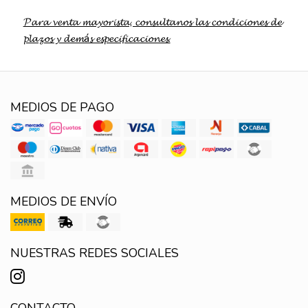
𝓟𝓪𝓻𝓪 𝓿𝓮𝓷𝓽𝓪 𝓶𝓪𝔂𝓸𝓻𝓲𝓼𝓽𝓪, 𝓬𝓸𝓷𝓼𝓾𝓵𝓽𝓪𝓷𝓸𝓼 𝓵𝓪𝓼 𝓬𝓸𝓷𝓭𝓲𝓬𝓲𝓸𝓷𝓮𝓼 𝓭𝓮
𝓹𝓵𝓪𝔃𝓸𝓼 𝔂 𝓭𝓮𝓶á𝓼 𝓮𝓼𝓹𝓮𝓬𝓲𝓯𝓲𝓬𝓪𝓬𝓲𝓸𝓷𝓮𝓼.
MEDIOS DE PAGO
MEDIOS DE ENVÍO
NUESTRAS REDES SOCIALES
CONTACTO