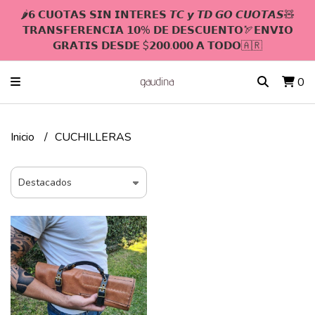
🌶𝟲 𝗖𝗨𝗢𝗧𝗔𝗦 𝗦𝗜𝗡 𝗜𝗡𝗧𝗘𝗥𝗘𝗦 𝙏𝘾 𝙮 𝙏𝘿 𝙂𝙊 𝘾𝙐𝙊𝙏𝘼𝙎🧸
𝗧𝗥𝗔𝗡𝗦𝗙𝗘𝗥𝗘𝗡𝗖𝗜𝗔 𝟭𝟬% 𝗗𝗘 𝗗𝗘𝗦𝗖𝗨𝗘𝗡𝗧𝗢🏹𝗘𝗡𝗩𝗜𝗢
𝗚𝗥𝗔𝗧𝗜𝗦 𝗗𝗘𝗦𝗗𝗘 $𝟮𝟬𝟬.𝟬𝟬𝟬 𝗔 𝗧𝗢𝗗𝗢🇦🇷
0
Inicio
CUCHILLERAS