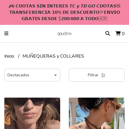
🌶𝟲 𝗖𝗨𝗢𝗧𝗔𝗦 𝗦𝗜𝗡 𝗜𝗡𝗧𝗘𝗥𝗘𝗦 𝙏𝘾 𝙮 𝙏𝘿 𝙂𝙊 𝘾𝙐𝙊𝙏𝘼𝙎🧸
𝗧𝗥𝗔𝗡𝗦𝗙𝗘𝗥𝗘𝗡𝗖𝗜𝗔 𝟭𝟬% 𝗗𝗘 𝗗𝗘𝗦𝗖𝗨𝗘𝗡𝗧𝗢🏹𝗘𝗡𝗩𝗜𝗢
𝗚𝗥𝗔𝗧𝗜𝗦 𝗗𝗘𝗦𝗗𝗘 $𝟮𝟬𝟬.𝟬𝟬𝟬 𝗔 𝗧𝗢𝗗𝗢🇦🇷
0
Inicio
MUÑEQUERAS y COLLARES
Filtrar