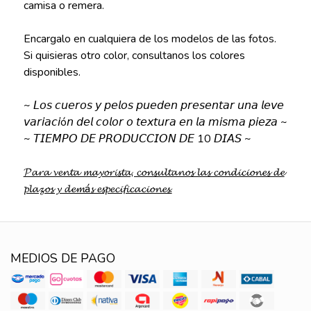
camisa o remera.
Encargalo en cualquiera de los modelos de las fotos.
Si quisieras otro color, consultanos los colores
disponibles.
~ 𝘓𝘰𝘴 𝘤𝘶𝘦𝘳𝘰𝘴 𝘺 𝘱𝘦𝘭𝘰𝘴 𝘱𝘶𝘦𝘥𝘦𝘯 𝘱𝘳𝘦𝘴𝘦𝘯𝘵𝘢𝘳 𝘶𝘯𝘢 𝘭𝘦𝘷𝘦
𝘷𝘢𝘳𝘪𝘢𝘤𝘪ó𝘯 𝘥𝘦𝘭 𝘤𝘰𝘭𝘰𝘳 𝘰 𝘵𝘦𝘹𝘵𝘶𝘳𝘢 𝘦𝘯 𝘭𝘢 𝘮𝘪𝘴𝘮𝘢 𝘱𝘪𝘦𝘻𝘢 ~
~ 𝘛𝘐𝘌𝘔𝘗𝘖 𝘋𝘌 𝘗𝘙𝘖𝘋𝘜𝘊𝘊𝘐𝘖𝘕 𝘋𝘌 10 𝘋𝘐𝘈𝘚 ~
𝓟𝓪𝓻𝓪 𝓿𝓮𝓷𝓽𝓪 𝓶𝓪𝔂𝓸𝓻𝓲𝓼𝓽𝓪, 𝓬𝓸𝓷𝓼𝓾𝓵𝓽𝓪𝓷𝓸𝓼 𝓵𝓪𝓼 𝓬𝓸𝓷𝓭𝓲𝓬𝓲𝓸𝓷𝓮𝓼 𝓭𝓮
𝓹𝓵𝓪𝔃𝓸𝓼 𝔂 𝓭𝓮𝓶á𝓼 𝓮𝓼𝓹𝓮𝓬𝓲𝓯𝓲𝓬𝓪𝓬𝓲𝓸𝓷𝓮𝓼.
MEDIOS DE PAGO