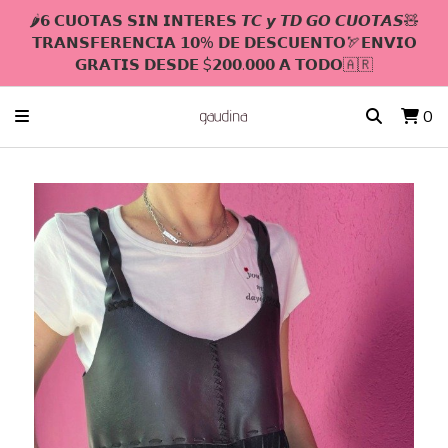
🌶𝟲 𝗖𝗨𝗢𝗧𝗔𝗦 𝗦𝗜𝗡 𝗜𝗡𝗧𝗘𝗥𝗘𝗦 𝙏𝘾 𝙮 𝙏𝘿 𝙂𝙊 𝘾𝙐𝙊𝙏𝘼𝙎🧸
𝗧𝗥𝗔𝗡𝗦𝗙𝗘𝗥𝗘𝗡𝗖𝗜𝗔 𝟭𝟬% 𝗗𝗘 𝗗𝗘𝗦𝗖𝗨𝗘𝗡𝗧𝗢🏹𝗘𝗡𝗩𝗜𝗢
𝗚𝗥𝗔𝗧𝗜𝗦 𝗗𝗘𝗦𝗗𝗘 $𝟮𝟬𝟬.𝟬𝟬𝟬 𝗔 𝗧𝗢𝗗𝗢🇦🇷
0