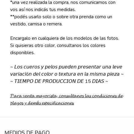
*una vez realizada la compra, nos comunicamos con
vos así nos indicás tus medidas.
**podés usarlo solo o sobre otra prenda como un
vestido, camisa o remera.
Encargalo en cualquiera de los modelos de las fotos.
Si quisieras otro color, consultanos los colores
disponibles.
~ 𝘓𝘰𝘴 𝘤𝘶𝘦𝘳𝘰𝘴 𝘺 𝘱𝘦𝘭𝘰𝘴 𝘱𝘶𝘦𝘥𝘦𝘯 𝘱𝘳𝘦𝘴𝘦𝘯𝘵𝘢𝘳 𝘶𝘯𝘢 𝘭𝘦𝘷𝘦
𝘷𝘢𝘳𝘪𝘢𝘤𝘪ó𝘯 𝘥𝘦𝘭 𝘤𝘰𝘭𝘰𝘳 𝘰 𝘵𝘦𝘹𝘵𝘶𝘳𝘢 𝘦𝘯 𝘭𝘢 𝘮𝘪𝘴𝘮𝘢 𝘱𝘪𝘦𝘻𝘢 ~
~ 𝘛𝘐𝘌𝘔𝘗𝘖 𝘋𝘌 𝘗𝘙𝘖𝘋𝘜𝘊𝘊𝘐𝘖𝘕 𝘋𝘌 15 𝘋𝘐𝘈𝘚 ~
𝓟𝓪𝓻𝓪 𝓿𝓮𝓷𝓽𝓪 𝓶𝓪𝔂𝓸𝓻𝓲𝓼𝓽𝓪, 𝓬𝓸𝓷𝓼𝓾𝓵𝓽𝓪𝓷𝓸𝓼 𝓵𝓪𝓼 𝓬𝓸𝓷𝓭𝓲𝓬𝓲𝓸𝓷𝓮𝓼 𝓭𝓮
𝓹𝓵𝓪𝔃𝓸𝓼 𝔂 𝓭𝓮𝓶á𝓼 𝓮𝓼𝓹𝓮𝓬𝓲𝓯𝓲𝓬𝓪𝓬𝓲𝓸𝓷𝓮𝓼.
MEDIOS DE PAGO