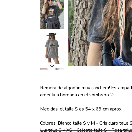
Remera de algodón muy canchera! Estampada 
argentina bordada en el sombrero ♡
Medidas: el talla S es 54 x 69 cm aprox.
Colores: Blanco talle S y M - Gris claro tall
Lila talle S y XS - Celeste talle S - Rosa tal