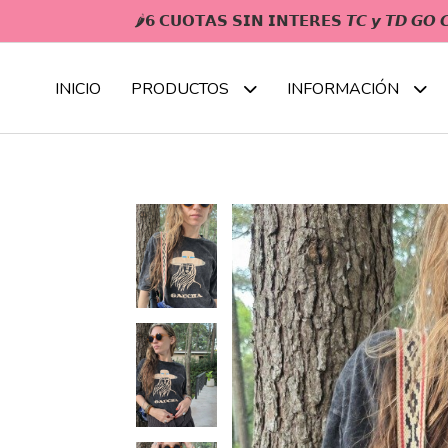
🌶𝟲 𝗖𝗨𝗢𝗧𝗔𝗦 𝗦𝗜𝗡 𝗜𝗡𝗧𝗘𝗥𝗘𝗦 𝙏𝘾 𝙮 𝙏𝘿 𝙂
INICIO
PRODUCTOS
INFORMACIÓN