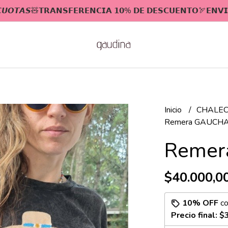
 𝘾𝙐𝙊𝙏𝘼𝙎🧸𝗧𝗥𝗔𝗡𝗦𝗙𝗘𝗥𝗘𝗡𝗖𝗜𝗔 𝟭𝟬% 𝗗𝗘 𝗗𝗘𝗦𝗖𝗨𝗘𝗡𝗧𝗢🏹𝗘𝗡𝗩𝗜
Inicio
CHALEC
Remera GAUCH
Remer
$40.000,0
10% OFF
c
Precio final:
$