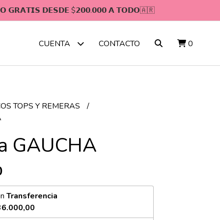
𝗢 𝗚𝗥𝗔𝗧𝗜𝗦 𝗗𝗘𝗦𝗗𝗘 $𝟮𝟬𝟬.𝟬𝟬𝟬 𝗔 𝗧𝗢𝗗𝗢🇦🇷
CONTACTO
0
CUENTA
OS TOPS Y REMERAS
A
a GAUCHA
0
on
Transferencia
36.000,00