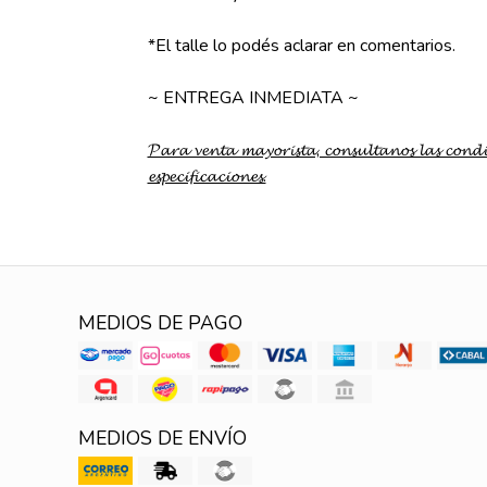
*El talle lo podés aclarar en comentarios.
~ ENTREGA INMEDIATA ~
𝓟𝓪𝓻𝓪 𝓿𝓮𝓷𝓽𝓪 𝓶𝓪𝔂𝓸𝓻𝓲𝓼𝓽𝓪, 𝓬𝓸𝓷𝓼𝓾𝓵𝓽𝓪𝓷𝓸𝓼 𝓵𝓪𝓼 𝓬𝓸𝓷𝓭
𝓮𝓼𝓹𝓮𝓬𝓲𝓯𝓲𝓬𝓪𝓬𝓲𝓸𝓷𝓮𝓼.
MEDIOS DE PAGO
MEDIOS DE ENVÍO