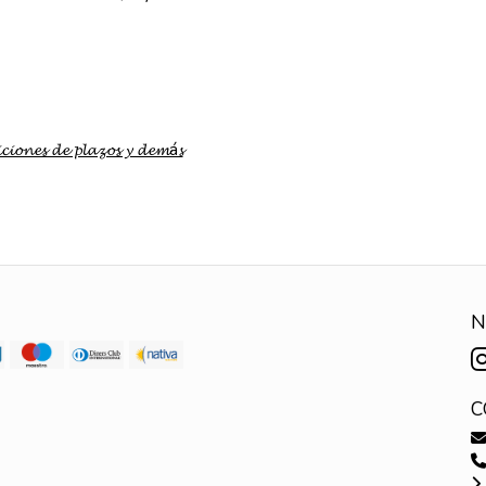
𝓬𝓲𝓸𝓷𝓮𝓼 𝓭𝓮 𝓹𝓵𝓪𝔃𝓸𝓼 𝔂 𝓭𝓮𝓶á𝓼
N
C