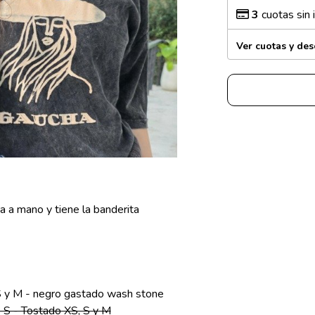
3
cuotas sin 
Ver cuotas y de
a mano y tiene la banderita
e S y M - negro gastado wash stone
le S - Tostado XS, S y M