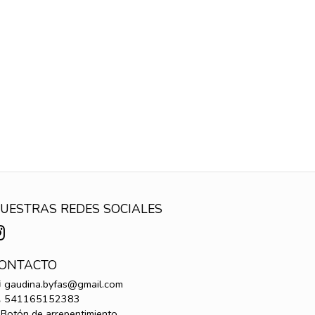
UESTRAS REDES SOCIALES
ONTACTO
gaudina.byfas@gmail.com
541165152383
Botón de arrepentimiento