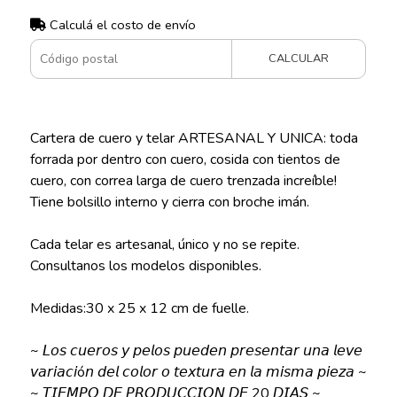
Calculá el costo de envío
CALCULAR
Cartera de cuero y telar ARTESANAL Y UNICA: toda
forrada por dentro con cuero, cosida con tientos de
cuero, con correa larga de cuero trenzada increíble!
Tiene bolsillo interno y cierra con broche imán.
Cada telar es artesanal, único y no se repite.
Consultanos los modelos disponibles.
Medidas:30 x 25 x 12 cm de fuelle.
~ 𝘓𝘰𝘴 𝘤𝘶𝘦𝘳𝘰𝘴 𝘺 𝘱𝘦𝘭𝘰𝘴 𝘱𝘶𝘦𝘥𝘦𝘯 𝘱𝘳𝘦𝘴𝘦𝘯𝘵𝘢𝘳 𝘶𝘯𝘢 𝘭𝘦𝘷𝘦
𝘷𝘢𝘳𝘪𝘢𝘤𝘪ó𝘯 𝘥𝘦𝘭 𝘤𝘰𝘭𝘰𝘳 𝘰 𝘵𝘦𝘹𝘵𝘶𝘳𝘢 𝘦𝘯 𝘭𝘢 𝘮𝘪𝘴𝘮𝘢 𝘱𝘪𝘦𝘻𝘢 ~
~ 𝘛𝘐𝘌𝘔𝘗𝘖 𝘋𝘌 𝘗𝘙𝘖𝘋𝘜𝘊𝘊𝘐𝘖𝘕 𝘋𝘌 20 𝘋𝘐𝘈𝘚 ~