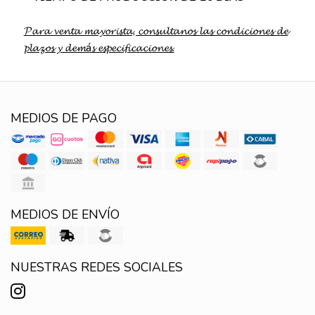
𝓟𝓪𝓻𝓪 𝓿𝓮𝓷𝓽𝓪 𝓶𝓪𝔂𝓸𝓻𝓲𝓼𝓽𝓪, 𝓬𝓸𝓷𝓼𝓾𝓵𝓽𝓪𝓷𝓸𝓼 𝓵𝓪𝓼 𝓬𝓸𝓷𝓭𝓲𝓬𝓲𝓸𝓷𝓮𝓼 𝓭𝓮
𝓹𝓵𝓪𝔃𝓸𝓼 𝔂 𝓭𝓮𝓶á𝓼 𝓮𝓼𝓹𝓮𝓬𝓲𝓯𝓲𝓬𝓪𝓬𝓲𝓸𝓷𝓮𝓼.
MEDIOS DE PAGO
MEDIOS DE ENVÍO
NUESTRAS REDES SOCIALES