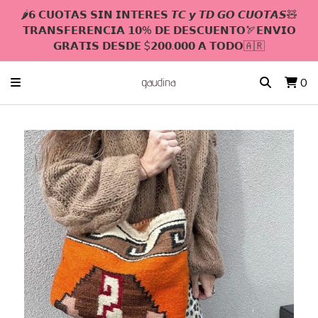
🌶𝟲 𝗖𝗨𝗢𝗧𝗔𝗦 𝗦𝗜𝗡 𝗜𝗡𝗧𝗘𝗥𝗘𝗦 𝙏𝘾 𝙮 𝙏𝘿 𝙂𝙊 𝘾𝙐𝙊𝙏𝘼𝙎🧸
𝗧𝗥𝗔𝗡𝗦𝗙𝗘𝗥𝗘𝗡𝗖𝗜𝗔 𝟭𝟬% 𝗗𝗘 𝗗𝗘𝗦𝗖𝗨𝗘𝗡𝗧𝗢🏹𝗘𝗡𝗩𝗜𝗢
𝗚𝗥𝗔𝗧𝗜𝗦 𝗗𝗘𝗦𝗗𝗘 $𝟮𝟬𝟬.𝟬𝟬𝟬 𝗔 𝗧𝗢𝗗𝗢🇦🇷
0