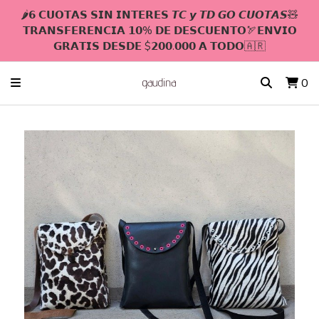
🌶𝟲 𝗖𝗨𝗢𝗧𝗔𝗦 𝗦𝗜𝗡 𝗜𝗡𝗧𝗘𝗥𝗘𝗦 𝙏𝘾 𝙮 𝙏𝘿 𝙂𝙊 𝘾𝙐𝙊𝙏𝘼𝙎🧸
𝗧𝗥𝗔𝗡𝗦𝗙𝗘𝗥𝗘𝗡𝗖𝗜𝗔 𝟭𝟬% 𝗗𝗘 𝗗𝗘𝗦𝗖𝗨𝗘𝗡𝗧𝗢🏹𝗘𝗡𝗩𝗜𝗢
𝗚𝗥𝗔𝗧𝗜𝗦 𝗗𝗘𝗦𝗗𝗘 $𝟮𝟬𝟬.𝟬𝟬𝟬 𝗔 𝗧𝗢𝗗𝗢🇦🇷
0