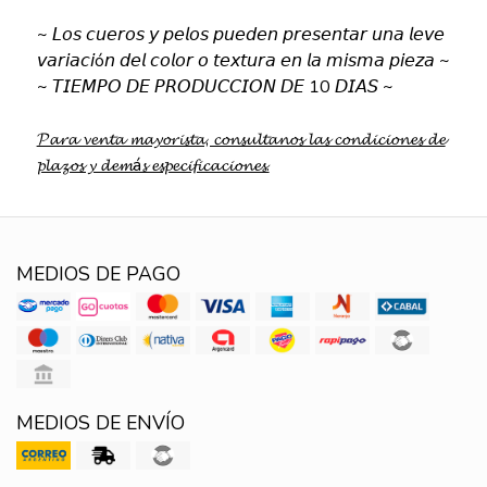
~ 𝘓𝘰𝘴 𝘤𝘶𝘦𝘳𝘰𝘴 𝘺 𝘱𝘦𝘭𝘰𝘴 𝘱𝘶𝘦𝘥𝘦𝘯 𝘱𝘳𝘦𝘴𝘦𝘯𝘵𝘢𝘳 𝘶𝘯𝘢 𝘭𝘦𝘷𝘦
𝘷𝘢𝘳𝘪𝘢𝘤𝘪ó𝘯 𝘥𝘦𝘭 𝘤𝘰𝘭𝘰𝘳 𝘰 𝘵𝘦𝘹𝘵𝘶𝘳𝘢 𝘦𝘯 𝘭𝘢 𝘮𝘪𝘴𝘮𝘢 𝘱𝘪𝘦𝘻𝘢 ~
~ 𝘛𝘐𝘌𝘔𝘗𝘖 𝘋𝘌 𝘗𝘙𝘖𝘋𝘜𝘊𝘊𝘐𝘖𝘕 𝘋𝘌 10 𝘋𝘐𝘈𝘚 ~
𝓟𝓪𝓻𝓪 𝓿𝓮𝓷𝓽𝓪 𝓶𝓪𝔂𝓸𝓻𝓲𝓼𝓽𝓪, 𝓬𝓸𝓷𝓼𝓾𝓵𝓽𝓪𝓷𝓸𝓼 𝓵𝓪𝓼 𝓬𝓸𝓷𝓭𝓲𝓬𝓲𝓸𝓷𝓮𝓼 𝓭𝓮
𝓹𝓵𝓪𝔃𝓸𝓼 𝔂 𝓭𝓮𝓶á𝓼 𝓮𝓼𝓹𝓮𝓬𝓲𝓯𝓲𝓬𝓪𝓬𝓲𝓸𝓷𝓮𝓼.
MEDIOS DE PAGO
MEDIOS DE ENVÍO