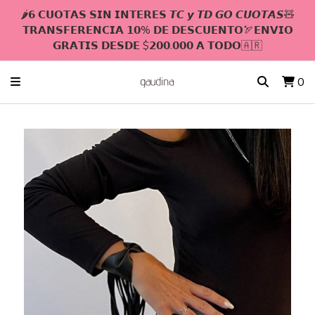
🌶𝟲 𝗖𝗨𝗢𝗧𝗔𝗦 𝗦𝗜𝗡 𝗜𝗡𝗧𝗘𝗥𝗘𝗦 𝙏𝘾 𝙮 𝙏𝘿 𝙂𝙊 𝘾𝙐𝙊𝙏𝘼𝙎🧸
𝗧𝗥𝗔𝗡𝗦𝗙𝗘𝗥𝗘𝗡𝗖𝗜𝗔 𝟭𝟬% 𝗗𝗘 𝗗𝗘𝗦𝗖𝗨𝗘𝗡𝗧𝗢🏹𝗘𝗡𝗩𝗜𝗢
𝗚𝗥𝗔𝗧𝗜𝗦 𝗗𝗘𝗦𝗗𝗘 $𝟮𝟬𝟬.𝟬𝟬𝟬 𝗔 𝗧𝗢𝗗𝗢🇦🇷
0