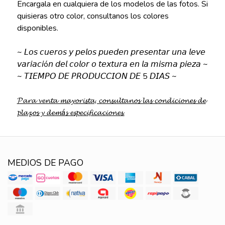
Encargala en cualquiera de los modelos de las fotos. Si
quisieras otro color, consultanos los colores
disponibles.
~ 𝘓𝘰𝘴 𝘤𝘶𝘦𝘳𝘰𝘴 𝘺 𝘱𝘦𝘭𝘰𝘴 𝘱𝘶𝘦𝘥𝘦𝘯 𝘱𝘳𝘦𝘴𝘦𝘯𝘵𝘢𝘳 𝘶𝘯𝘢 𝘭𝘦𝘷𝘦
𝘷𝘢𝘳𝘪𝘢𝘤𝘪ó𝘯 𝘥𝘦𝘭 𝘤𝘰𝘭𝘰𝘳 𝘰 𝘵𝘦𝘹𝘵𝘶𝘳𝘢 𝘦𝘯 𝘭𝘢 𝘮𝘪𝘴𝘮𝘢 𝘱𝘪𝘦𝘻𝘢 ~
~ 𝘛𝘐𝘌𝘔𝘗𝘖 𝘋𝘌 𝘗𝘙𝘖𝘋𝘜𝘊𝘊𝘐𝘖𝘕 𝘋𝘌 5 𝘋𝘐𝘈𝘚 ~
𝓟𝓪𝓻𝓪 𝓿𝓮𝓷𝓽𝓪 𝓶𝓪𝔂𝓸𝓻𝓲𝓼𝓽𝓪, 𝓬𝓸𝓷𝓼𝓾𝓵𝓽𝓪𝓷𝓸𝓼 𝓵𝓪𝓼 𝓬𝓸𝓷𝓭𝓲𝓬𝓲𝓸𝓷𝓮𝓼 𝓭𝓮
𝓹𝓵𝓪𝔃𝓸𝓼 𝔂 𝓭𝓮𝓶á𝓼 𝓮𝓼𝓹𝓮𝓬𝓲𝓯𝓲𝓬𝓪𝓬𝓲𝓸𝓷𝓮𝓼.
MEDIOS DE PAGO