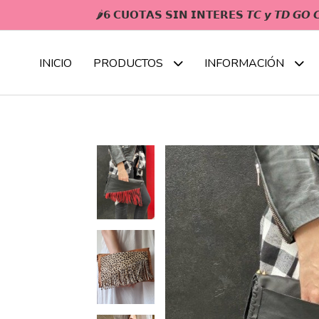
🌶𝟲 𝗖𝗨𝗢𝗧𝗔𝗦 𝗦𝗜𝗡 𝗜𝗡𝗧𝗘𝗥𝗘𝗦 𝙏𝘾 𝙮 𝙏𝘿 𝙂
INICIO
PRODUCTOS
INFORMACIÓN