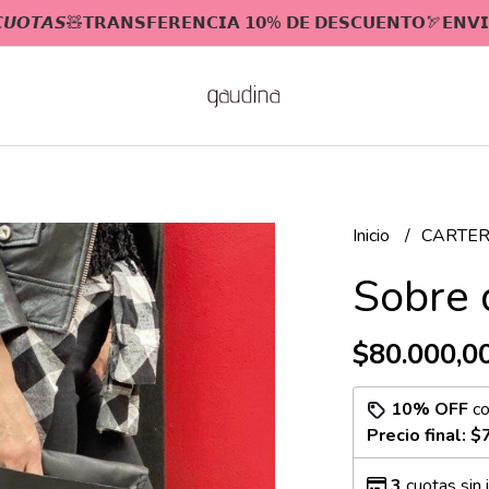
 𝘾𝙐𝙊𝙏𝘼𝙎🧸𝗧𝗥𝗔𝗡𝗦𝗙𝗘𝗥𝗘𝗡𝗖𝗜𝗔 𝟭𝟬% 𝗗𝗘 𝗗𝗘𝗦𝗖𝗨𝗘𝗡𝗧𝗢🏹𝗘𝗡𝗩𝗜
Inicio
CARTER
Sobre 
$80.000,0
10% OFF
c
Precio final:
$
3
cuotas sin 