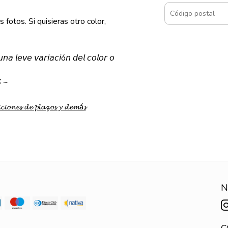
fotos. Si quisieras otro color,
𝘯𝘢 𝘭𝘦𝘷𝘦 𝘷𝘢𝘳𝘪𝘢𝘤𝘪ó𝘯 𝘥𝘦𝘭 𝘤𝘰𝘭𝘰𝘳 𝘰
 ~
𝓬𝓲𝓸𝓷𝓮𝓼 𝓭𝓮 𝓹𝓵𝓪𝔃𝓸𝓼 𝔂 𝓭𝓮𝓶á𝓼
N