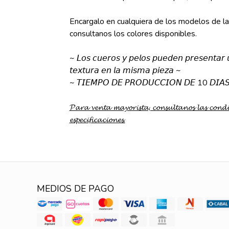
Encargalo en cualquiera de los modelos de las 
consultanos los colores disponibles.
~ 𝘓𝘰𝘴 𝘤𝘶𝘦𝘳𝘰𝘴 𝘺 𝘱𝘦𝘭𝘰𝘴 𝘱𝘶𝘦𝘥𝘦𝘯 𝘱𝘳𝘦𝘴𝘦𝘯𝘵𝘢𝘳 𝘶
𝘵𝘦𝘹𝘵𝘶𝘳𝘢 𝘦𝘯 𝘭𝘢 𝘮𝘪𝘴𝘮𝘢 𝘱𝘪𝘦𝘻𝘢 ~
~ 𝘛𝘐𝘌𝘔𝘗𝘖 𝘋𝘌 𝘗𝘙𝘖𝘋𝘜𝘊𝘊𝘐𝘖𝘕 𝘋𝘌 10 𝘋𝘐𝘈
𝓟𝓪𝓻𝓪 𝓿𝓮𝓷𝓽𝓪 𝓶𝓪𝔂𝓸𝓻𝓲𝓼𝓽𝓪, 𝓬𝓸𝓷𝓼𝓾𝓵𝓽𝓪𝓷𝓸𝓼 𝓵𝓪𝓼 𝓬𝓸𝓷𝓭
𝓮𝓼𝓹𝓮𝓬𝓲𝓯𝓲𝓬𝓪𝓬𝓲𝓸𝓷𝓮𝓼.
MEDIOS DE PAGO