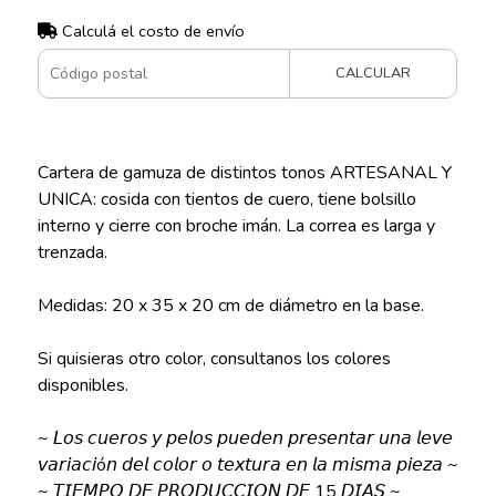
Calculá el costo de envío
CALCULAR
Cartera de gamuza de distintos tonos ARTESANAL Y
UNICA: cosida con tientos de cuero, tiene bolsillo
interno y cierre con broche imán. La correa es larga y
trenzada.
Medidas: 20 x 35 x 20 cm de diámetro en la base.
Si quisieras otro color, consultanos los colores
disponibles.
~ 𝘓𝘰𝘴 𝘤𝘶𝘦𝘳𝘰𝘴 𝘺 𝘱𝘦𝘭𝘰𝘴 𝘱𝘶𝘦𝘥𝘦𝘯 𝘱𝘳𝘦𝘴𝘦𝘯𝘵𝘢𝘳 𝘶𝘯𝘢 𝘭𝘦𝘷𝘦
𝘷𝘢𝘳𝘪𝘢𝘤𝘪ó𝘯 𝘥𝘦𝘭 𝘤𝘰𝘭𝘰𝘳 𝘰 𝘵𝘦𝘹𝘵𝘶𝘳𝘢 𝘦𝘯 𝘭𝘢 𝘮𝘪𝘴𝘮𝘢 𝘱𝘪𝘦𝘻𝘢 ~
~ 𝘛𝘐𝘌𝘔𝘗𝘖 𝘋𝘌 𝘗𝘙𝘖𝘋𝘜𝘊𝘊𝘐𝘖𝘕 𝘋𝘌 15 𝘋𝘐𝘈𝘚 ~