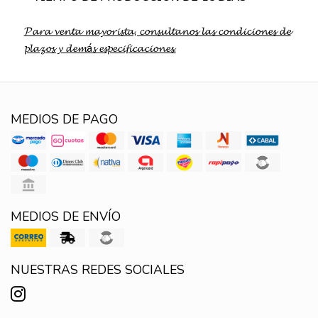
𝓟𝓪𝓻𝓪 𝓿𝓮𝓷𝓽𝓪 𝓶𝓪𝔂𝓸𝓻𝓲𝓼𝓽𝓪, 𝓬𝓸𝓷𝓼𝓾𝓵𝓽𝓪𝓷𝓸𝓼 𝓵𝓪𝓼 𝓬𝓸𝓷𝓭𝓲𝓬𝓲𝓸𝓷𝓮𝓼 𝓭𝓮
𝓹𝓵𝓪𝔃𝓸𝓼 𝔂 𝓭𝓮𝓶á𝓼 𝓮𝓼𝓹𝓮𝓬𝓲𝓯𝓲𝓬𝓪𝓬𝓲𝓸𝓷𝓮𝓼.
MEDIOS DE PAGO
MEDIOS DE ENVÍO
NUESTRAS REDES SOCIALES