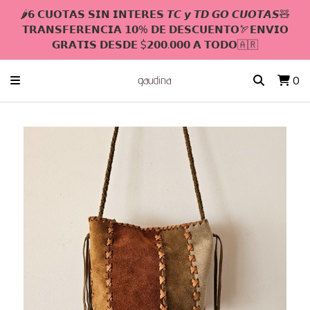
🌶𝟲 𝗖𝗨𝗢𝗧𝗔𝗦 𝗦𝗜𝗡 𝗜𝗡𝗧𝗘𝗥𝗘𝗦 𝙏𝘾 𝙮 𝙏𝘿 𝙂𝙊 𝘾𝙐𝙊𝙏𝘼𝙎🧸
𝗧𝗥𝗔𝗡𝗦𝗙𝗘𝗥𝗘𝗡𝗖𝗜𝗔 𝟭𝟬% 𝗗𝗘 𝗗𝗘𝗦𝗖𝗨𝗘𝗡𝗧𝗢🏹𝗘𝗡𝗩𝗜𝗢
𝗚𝗥𝗔𝗧𝗜𝗦 𝗗𝗘𝗦𝗗𝗘 $𝟮𝟬𝟬.𝟬𝟬𝟬 𝗔 𝗧𝗢𝗗𝗢🇦🇷
0